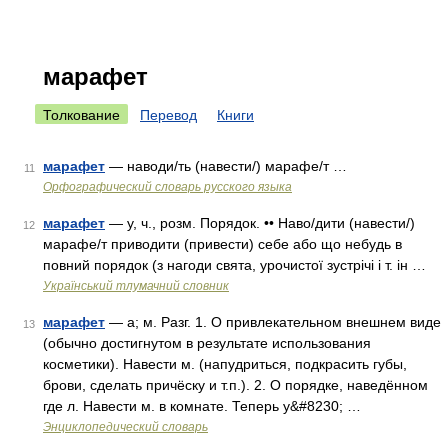
марафет
Толкование
Перевод
Книги
марафет
— наводи/ть (навести/) марафе/т …
11
Орфографический словарь русского языка
марафет
— у, ч., розм. Порядок. •• Наво/дити (навести/)
12
марафе/т приводити (привести) себе або що небудь в
повний порядок (з нагоди свята, урочистої зустрічі і т. ін …
Український тлумачний словник
марафет
— а; м. Разг. 1. О привлекательном внешнем виде
13
(обычно достигнутом в результате использования
косметики). Навести м. (напудриться, подкрасить губы,
брови, сделать причёску и т.п.). 2. О порядке, наведённом
где л. Навести м. в комнате. Теперь у&#8230; …
Энциклопедический словарь