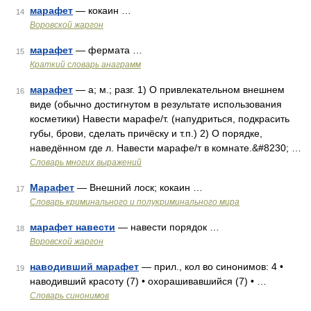
марафет
— кокаин …
14
Воровской жаргон
марафет
— фермата …
15
Краткий словарь анаграмм
марафет
— а; м.; разг. 1) О привлекательном внешнем
16
виде (обычно достигнутом в результате использования
косметики) Навести марафе/т. (напудриться, подкрасить
губы, брови, сделать причёску и т.п.) 2) О порядке,
наведённом где л. Навести марафе/т в комнате.&#8230; …
Словарь многих выражений
Марафет
— Внешний лоск; кокаин …
17
Словарь криминального и полукриминального мира
марафет навести
— навести порядок …
18
Воровской жаргон
наводивший марафет
— прил., кол во синонимов: 4 •
19
наводивший красоту (7) • охорашивавшийся (7) • …
Словарь синонимов