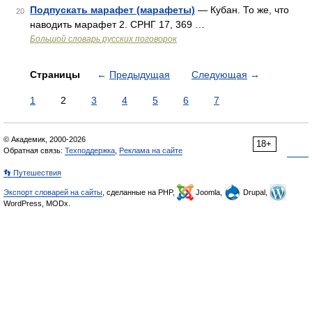
Подпускать марафет (марафеты)
— Кубан. То же, что
20
наводить марафет 2. СРНГ 17, 369 …
Большой словарь русских поговорок
Страницы
←
Предыдущая
Следующая
→
1
2
3
4
5
6
7
© Академик, 2000-2026
18+
Обратная связь:
Техподдержка
,
Реклама на сайте
👣 Путешествия
Экспорт словарей на сайты
, сделанные на PHP,
Joomla,
Drupal,
WordPress, MODx.